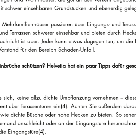
mit schwer einsehbaren Grundstücken und ebenerdig ge
d Mehrfamilienhäuser passieren über Eingangs- und Terasse
und Terrassen schwerer einsehbar und bieten durch Hecke
Nachricht ist aber: Jeder kann etwas dagegen tun, um die
Vorstand für den Bereich Schaden-Unfall.
nbrüche schützen? Helvetia hat ein paar Tipps dafür ges
s sich, keine allzu dichte Umpflanzung vornehmen – diese 
ent über Terassentüren ein(4). Achten Sie außerdem dara
n wie dichte Büsche oder hohe Hecken zu bieten. So se
jemand anschleicht oder an der Eingangstüre herumschrau
die Eingangstüre(4).