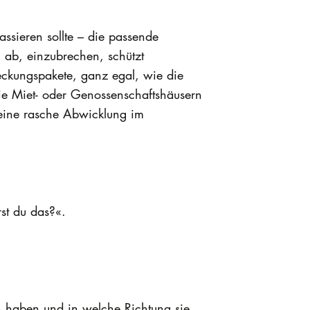
assieren sollte – die passende
 ab, einzubrechen, schützt
eckungspakete, ganz egal, wie die
ie Miet- oder Genossenschaftshäusern
 eine rasche Abwicklung im
rst du das?«.
en haben und in welche Richtung sie