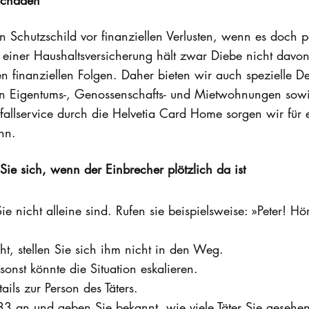
en Schutzschild vor finanziellen Verlusten, wenn es doch p
 einer Haushaltsversicherung hält zwar Diebe nicht davon
 finanziellen Folgen. Daher bieten wir auch spezielle D
 von Eigentums-, Genossenschafts- und Mietwohnungen sow
fallservice durch die Helvetia Card Home sorgen wir für
nn.
 Sie sich, wenn der Einbrecher plötzlich da ist
 nicht alleine sind. Rufen sie beispielsweise: »Peter! Hö
ht, stellen Sie sich ihm nicht in den Weg.
onst könnte die Situation eskalieren.
ails zur Person des Täters.
 133 an und geben Sie bekannt, wie viele Täter Sie geseh