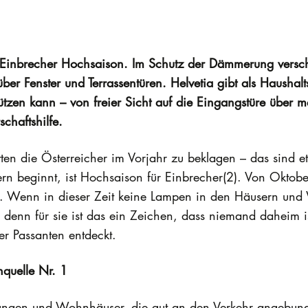
inbrecher Hochsaison. Im Schutz der Dämmerung verschaf
r Fenster und Terrassentüren. Helvetia gibt als Haushalts
zen kann – von freier Sicht auf die Eingangstüre über m
chaftshilfe.
 die Österreicher im Vorjahr zu beklagen – das sind e
n beginnt, ist Hochsaison für Einbrecher(2). Von Oktobe
. Wenn in dieser Zeit keine Lampen in den Häusern und
 denn für sie ist das ein Zeichen, dass niemand daheim 
er Passanten entdeckt.
nquelle Nr. 1
ungen und Wohnhäuser, die gut an den Verkehr angebunde