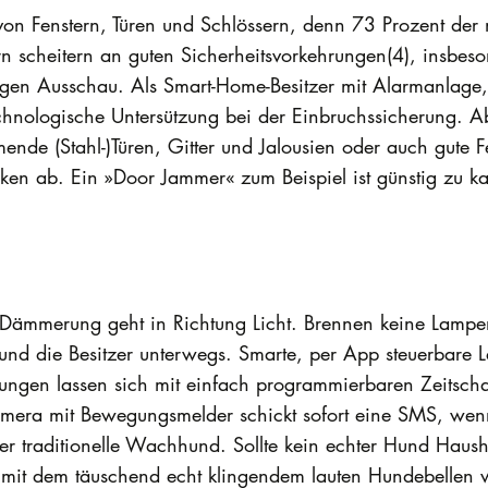
von Fenstern, Türen und Schlössern, denn 73 Prozent der
scheitern an guten Sicherheitsvorkehrungen(4), insbeson
agen Ausschau. Als Smart-Home-Besitzer mit Alarmanlag
chnologische Untersützung bei der Einbruchssicherung. A
e (Stahl-)Türen, Gitter und Jalousien oder auch gute F
cken ab. Ein »Door Jammer« zum Beispiel ist günstig zu
r Dämmerung geht in Richtung Licht. Brennen keine Lampen
und die Besitzer unterwegs. Smarte, per App steuerbare La
ngen lassen sich mit einfach programmierbaren Zeitschal
amera mit Bewegungsmelder schickt sofort eine SMS, wen
er traditionelle Wachhund. Sollte kein echter Hund Haushal
t mit dem täuschend echt klingendem lauten Hundebellen 