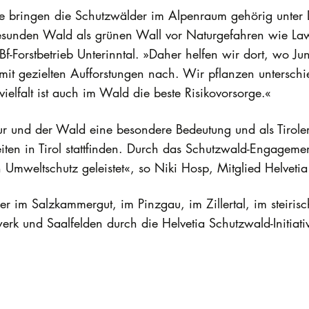
se bringen die Schutzwälder im Alpenraum gehörig unter 
 gesunden Wald als grünen Wall vor Naturgefahren wie La
f-Forstbetrieb Unterinntal. »Daher helfen wir dort, wo 
it gezielten Aufforstungen nach. Wir pflanzen unterschi
elfalt ist auch im Wald die beste Risikovorsorge.«
ur und der Wald eine besondere Bedeutung und als Tiroler
ten in Tirol stattfinden. Durch das Schutzwald-Engagemen
en Umweltschutz geleistet«, so Niki Hosp, Mitglied Helveti
er im Salzkammergut, im Pinzgau, im Zillertal, im steiri
rk und Saalfelden durch die Helvetia Schutzwald-Initiative