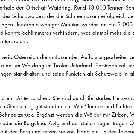
halb der Ortschaft Waidring. Rund 18.000 Tonnen Schn
des Schutzwaldes, der die Schneemassen erfolgreich geb
ungen. Innerhalb weniger Minuten wurden an die 3.000 
ld konnte Schlimmeres verhindern, was einmal mehr die B
terstreicht.
vetia Österreich die umfassenden Aufforstungsarbeiten an
 rund um Waidring im Tiroler Unterland. Entstehen soll e
ungen standhalten und seine Funktion als Schutzwald in a
 ein Drittel Lärchen. Sie sind durch ihr starkes Herzwur
h Steinschlag gut standhalten. Weiß-Tannen und Fichten 
chnee zurück. Ergänzt werden die Wälder mit Zirben, W
 oder die Bergulme. Aufgrund der steilen Lagen tragen ÖB
auf den Berg und setzen sie von Hand ein. In den folg