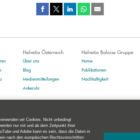
Helvetia Österreich
Helvetia Baloise Gruppe
ren
Über uns
Home
b
Blog
Publikationen
b
Medienmitteilungen
Nachhaltigkeit
Ankeruhr
 verwenden wir Cookies. Nicht unbedingt
erden nur mit und ab dem Zeitpunkt ihrer
ouTube und Adobe kann es sein, dass die Daten in
t 10-11
·
1010 Wien
·
+43 50 222-1000
kein nach den europäischen Rechtsvorschriften