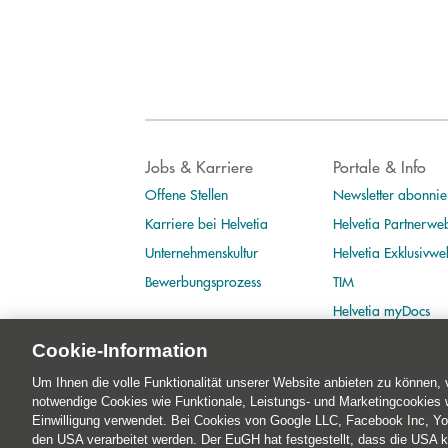
Jobs & Karriere
Portale & Info
Offene Stellen
Newsletter abonnie
Karriere bei Helvetia
Helvetia Partnerwe
Unternehmenskultur
Helvetia Exklusivwe
Bewerbungsprozess
TIM
Helvetia myDocs
Cookie-Information
Um Ihnen die volle Funktionalität unserer Website anbieten zu können,
notwendige Cookies wie Funktionale, Leistungs- und Marketingcookies w
Einwilligung verwendet. Bei Cookies von Google LLC, Facebook Inc, Y
© 2026 Helvetia Versicherungen AG
·
Hoher Mark
den USA verarbeitet werden. Der EuGH hat festgestellt, dass die USA 