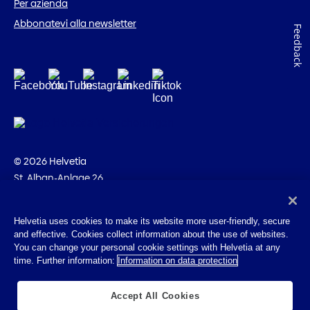
Per azienda
Abbonatevi alla newsletter
Feedback
© 2026 Helvetia
St. Alban-Anlage 26
CH-4002 Basilea
+41 58 280 10 00
Helvetia uses cookies to make its website more user-friendly, secure
and effective. Cookies collect information about the use of websites.
Impressum
You can change your personal cookie settings with Helvetia at any
Disposizioni giuridiche
time. Further information:
Information on data protection
Protezione dei dati
Cookies
Accept All Cookies