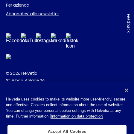
Per azienda
Abbonatevi alla newsletter
Feedback
© 2026 Helvetia
St. Alban-Anlage 26
CH-4002 Basilea
+41 58 280 10 00
Helvetia uses cookies to make its website more user-friendly, secure
and effective. Cookies collect information about the use of websites.
Impressum
You can change your personal cookie settings with Helvetia at any
Disposizioni giuridiche
time. Further information:
Information on data protection
Protezione dei dati
Cookies
Accept All Cookies