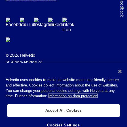
Feedback
© 2026 Helvetia
St. Alban-Anlage 26
CH-4002 Basilea
+41 58 280 10 00
Helvetia uses cookies to make its website more user-friendly, secure
and effective. Cookies collect information about the use of websites.
Impressum
You can change your personal cookie settings with Helvetia at any
Disposizioni giuridiche
time. Further information:
Information on data protection
Protezione dei dati
Cookies
Accept All Cookies
Cookies Settings