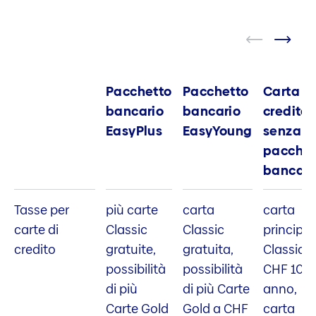
Pacchetto
Pacchetto
Carta di
bancario
bancario
credito
EasyPlus
EasyYoung
senza
pacchet
bancari
Tasse per
più carte
carta
carta
carte di
Classic
Classic
principal
credito
gratuite,
gratuita,
Classic
possibilità
possibilità
CHF 100 
di più
di più Carte
anno,
Carte Gold
Gold a CHF
carta