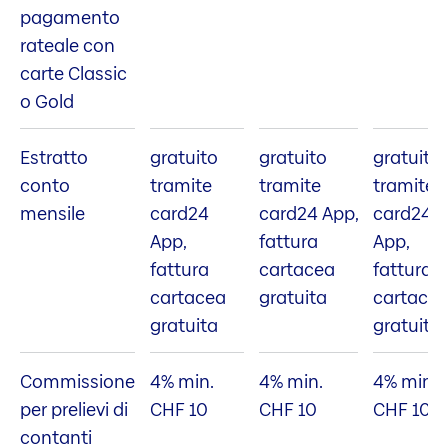
pagamento
rateale con
carte Classic
o Gold
Estratto
gratuito
gratuito
gratuito
conto
tramite
tramite
tramite
mensile
card24
card24 App,
card24
App,
fattura
App,
fattura
cartacea
fattura
cartacea
gratuita
cartace
gratuita
gratuita
Commissione
4% min.
4% min.
4% min.
per prelievi di
CHF 10
CHF 10
CHF 10
contanti