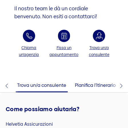
Il nostro team le dà un cordiale
benvenuto. Non esiti a contattarci!
Chiama
Fissa un
Trova un/a
un’agenzia
appuntamento
consulente
taci
Trova un/a consulente
Pianifica l’itinerario
Come possiamo aiutarla?
Helvetia Assicurazioni