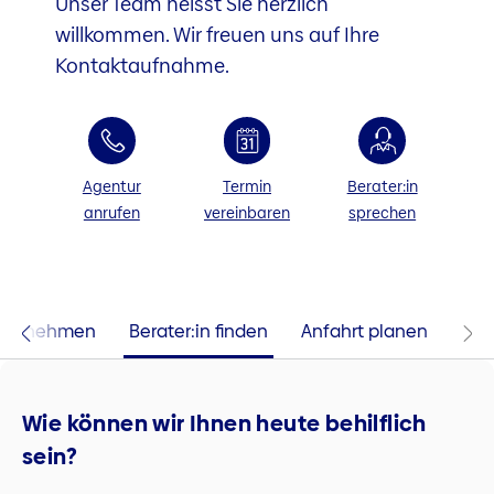
Unser Team heisst Sie herzlich
willkommen. Wir freuen uns auf Ihre
Kontaktaufnahme.
Agentur
Termin
Berater:in
anrufen
vereinbaren
sprechen
 aufnehmen
Berater:in finden
Anfahrt planen
Wie können wir Ihnen heute behilflich
sein?