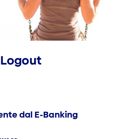
 Logout
mente dal E-Banking