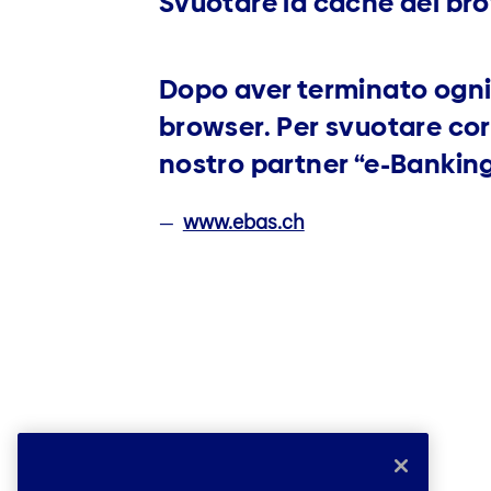
Svuotare la cache del br
Dopo aver terminato ogni 
browser. Per svuotare cor
nostro partner “e-Banking
www.ebas.ch