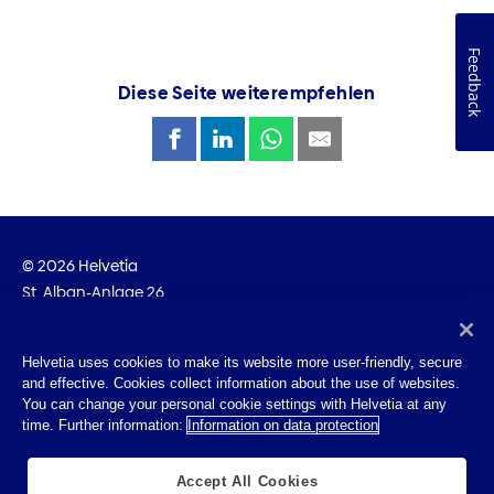
Feedback
Diese Seite weiterempfehlen
© 2026 Helvetia
St. Alban-Anlage 26
CH-4002 Basel
+41 58 280 10 00
Helvetia uses cookies to make its website more user-friendly, secure
and effective. Cookies collect information about the use of websites.
Impressum
You can change your personal cookie settings with Helvetia at any
Rechtliche Hinweise
time. Further information:
Information on data protection
Datenschutz
Cookies
Accept All Cookies