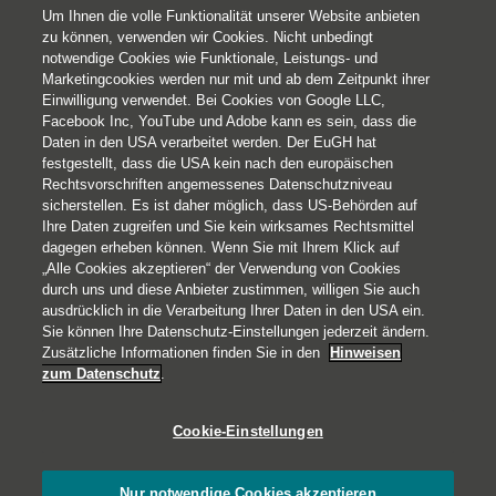
Nachhaltigkeit
Um Ihnen die volle Funktionalität unserer Website anbieten
zu können, verwenden wir Cookies. Nicht unbedingt
notwendige Cookies wie Funktionale, Leistungs- und
Marketingcookies werden nur mit und ab dem Zeitpunkt ihrer
Einwilligung verwendet. Bei Cookies von Google LLC,
Facebook Inc, YouTube und Adobe kann es sein, dass die
Daten in den USA verarbeitet werden. Der EuGH hat
festgestellt, dass die USA kein nach den europäischen
Rechtsvorschriften angemessenes Datenschutzniveau
sicherstellen. Es ist daher möglich, dass US-Behörden auf
Ihre Daten zugreifen und Sie kein wirksames Rechtsmittel
© 2026 Helvetia Versicherungen AG
dagegen erheben können. Wenn Sie mit Ihrem Klick auf
Hoher Markt 10-11
„Alle Cookies akzeptieren“ der Verwendung von Cookies
durch uns und diese Anbieter zustimmen, willigen Sie auch
1010 Wien
ausdrücklich in die Verarbeitung Ihrer Daten in den USA ein.
+43 50 222-1000
Sie können Ihre Datenschutz-Einstellungen jederzeit ändern.
Impressum
Zusätzliche Informationen finden Sie in den
Hinweisen
zum Datenschutz
.
Rechtliche Hinweise
Datenschutz
Cookie-Einstellungen
Barrierefreiheit
Cookies
Nur notwendige Cookies akzeptieren