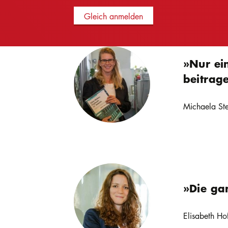
Gleich anmelden
»Nur ei
beitrag
Michaela Ste
»Die ga
Elisabeth Hof