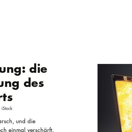
ung: die
ung des
rts
 iStock
arsch, und die
ch einmal verschärft.