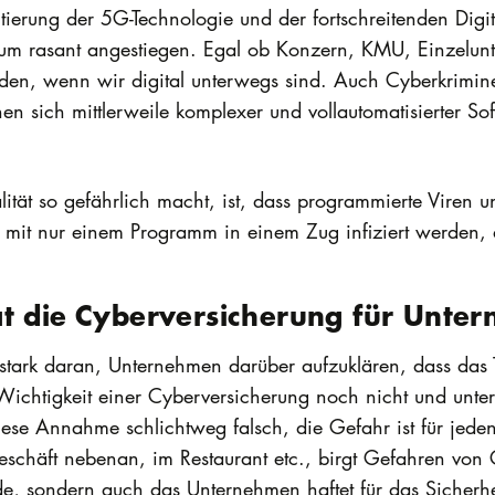
ierung der 5G-Technologie und der fortschreitenden Digit
Raum rasant angestiegen. Egal ob Konzern, KMU, Einzelunt
n, wenn wir digital unterwegs sind. Auch Cyberkriminel
en sich mittlerweile komplexer und vollautomatisierter So
tät so gefährlich macht, ist, dass programmierte Viren
nn mit nur einem Programm in einem Zug infiziert werden
at die Cyberversicherung für Unte
stark daran, Unternehmen darüber aufzuklären, dass das T
ichtigkeit einer Cyberversicherung noch nicht und unters
ese Annahme schlichtweg falsch, die Gefahr ist für jeden
schäft nebenan, im Restaurant etc., birgt Gefahren von 
e, sondern auch das Unternehmen haftet für das Sicherhei