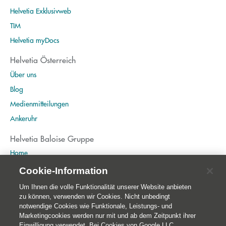
Helvetia Exklusivweb
TIM
Helvetia myDocs
Helvetia Österreich
Über uns
Blog
Medienmitteilungen
Ankeruhr
Helvetia Baloise Gruppe
Home
Publikationen
Cookie-Information
Nachhaltigkeit
Um Ihnen die volle Funktionalität unserer Website anbieten
zu können, verwenden wir Cookies. Nicht unbedingt
notwendige Cookies wie Funktionale, Leistungs- und
Marketingcookies werden nur mit und ab dem Zeitpunkt ihrer
Einwilligung verwendet. Bei Cookies von Google LLC,