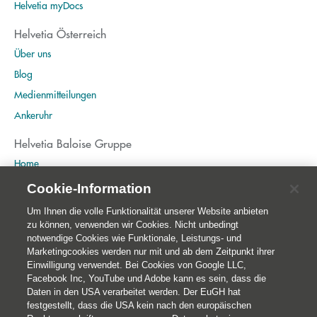
Helvetia myDocs
Helvetia Österreich
Über uns
Blog
Medienmitteilungen
Ankeruhr
Helvetia Baloise Gruppe
Home
Publikationen
Cookie-Information
Nachhaltigkeit
Um Ihnen die volle Funktionalität unserer Website anbieten
zu können, verwenden wir Cookies. Nicht unbedingt
notwendige Cookies wie Funktionale, Leistungs- und
Marketingcookies werden nur mit und ab dem Zeitpunkt ihrer
Einwilligung verwendet. Bei Cookies von Google LLC,
Facebook Inc, YouTube und Adobe kann es sein, dass die
Daten in den USA verarbeitet werden. Der EuGH hat
festgestellt, dass die USA kein nach den europäischen