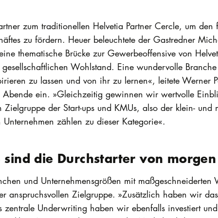
spartner zum traditionellen Helvetia Partner Cercle, um den
äftes zu fördern. Heuer beleuchtete der Gastredner Micha
ine thematische Brücke zur Gewerbeoffensive von Helvetia
 gesellschaftlichen Wohlstand. Eine wundervolle Branche
pirieren zu lassen und von ihr zu lernen«, leitete Werner 
 Abende ein. »Gleichzeitig gewinnen wir wertvolle Einbli
n Zielgruppe der Start-ups und KMUs, also der klein- und
 Unternehmen zählen zu dieser Kategorie«.
e sind die Durchstarter von morgen
Branchen und Unternehmensgrößen mit maßgeschneiderten V
er anspruchsvollen Zielgruppe. »Zusätzlich haben wir das
s zentrale Underwriting haben wir ebenfalls investiert u