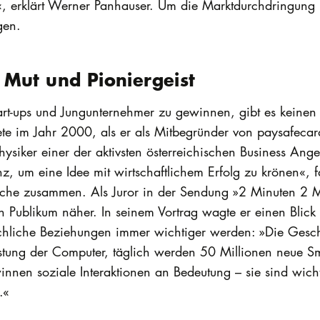
«, erklärt Werner Panhauser. Um die Marktdurchdringung 
gen.
Mut und Pioniergeist
art-ups und Jungunternehmer zu gewinnen, gibt es keinen
rtete im Jahr 2000, als er als Mitbegründer von paysafec
 Physiker einer der aktivsten österreichischen Business Ang
nz, um eine Idee mit wirtschaftlichem Erfolg zu krönen«, f
nche zusammen. Als Juror in der Sendung »2 Minuten 2 Mi
n Publikum näher. In seinem Vortrag wagte er einen Blick
chliche Beziehungen immer wichtiger werden: »Die Gesch
stung der Computer, täglich werden 50 Millionen neue Sma
nen soziale Interaktionen an Bedeutung – sie sind wicht
.«