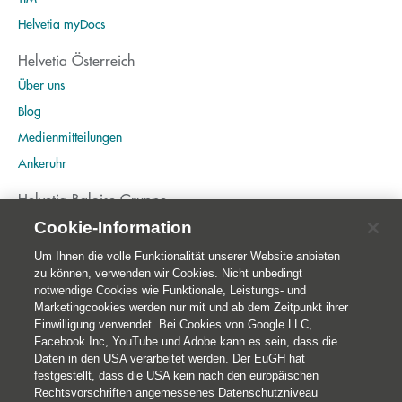
Helvetia myDocs
Helvetia Österreich
Über uns
Blog
Medienmitteilungen
Ankeruhr
Helvetia Baloise Gruppe
Home
Cookie-Information
Publikationen
Um Ihnen die volle Funktionalität unserer Website anbieten
zu können, verwenden wir Cookies. Nicht unbedingt
Nachhaltigkeit
notwendige Cookies wie Funktionale, Leistungs- und
Marketingcookies werden nur mit und ab dem Zeitpunkt ihrer
Einwilligung verwendet. Bei Cookies von Google LLC,
Facebook Inc, YouTube und Adobe kann es sein, dass die
Daten in den USA verarbeitet werden. Der EuGH hat
festgestellt, dass die USA kein nach den europäischen
Rechtsvorschriften angemessenes Datenschutzniveau