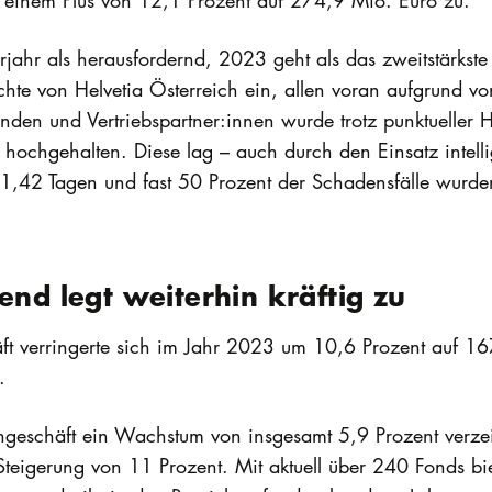
it einem Plus von 12,1 Prozent auf 274,9 Mio. Euro zu.
rjahr als herausfordernd, 2023 geht als das zweitstärkst
hte von Helvetia Österreich ein, allen voran aufgrund 
enden und Vertriebspartner:innen wurde trotz punktueller 
 hochgehalten. Diese lag – auch durch den Einsatz intell
h 1,42 Tagen und fast 50 Prozent der Schadensfälle wurd
end legt weiterhin kräftig zu
t verringerte sich im Jahr 2023 um 10,6 Prozent auf 167
.
ngeschäft ein Wachstum von insgesamt 5,9 Prozent verz
 Steigerung von 11 Prozent. Mit aktuell über 240 Fonds bi