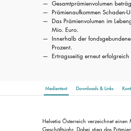
Gesamtprämienvolumen beträgt
Prämienaufkommen Schaden-Unfa
Das Prämienvolumen im Lebenge
Mio. Euro.
Innerhalb der fondsgebundenen 
Prozent.
Ertragsseitig erneut erfolgreic
Medientext
Downloads & Links
Kont
Helvetia Österreich verzeichnet eine
Geschäftsjahr. Dabei stieg das Prämi