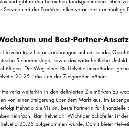
ktes und gibt in den Bereichen fondsgebundene Lebensver
r Service und die Produkte, allen voran das nachhaltige P
 Wachstum und Best-Partner-Ansatz
s Helvetia trotz Herausforderungen auf ein solides Gesch
itische Sicherheitslage, sowie das wirtschaftliche Umfel
chäftigen. Der Weg bleibt für Helvetia unverändert: gezi
helvetia 20.25., die sich der Zielgeraden nähert.
 Helvetia weiterhin in den definierten Zielmärkten zu wa
en von einer Steigerung über dem Markt aus. Im Lebengesc
lgt Helvetia die Vision, beste Partnerin für finanzielle S
 »einfach. klar. helvetia«. Wichtiger Eckpfeiler ist der 
e helvetia 20.25 aufgenommen wurde. Damit bietet Helvet