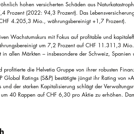
wöhnlich hohen versicherten Schäden aus Naturkatastrop
 Prozent (2022: 94,3 Prozent). Das Lebensversicherungsg
 (CHF 4.205,3 Mio., währungsbereinigt +1,7 Prozent).
iven Wachstumskurs mit Fokus auf profitable und kapitaleffi
ährungsbereinigt um 7,2 Prozent auf CHF 11.311,3 Mio.
t in allen Märkten – insbesondere der Schweiz, Spanien 
profitierte die Helvetia Gruppe von ihrer robusten Finanzk
 Global Ratings (S&P) bestätigte jüngst ihr Rating von »
 und der starken Kapitalisierung schlägt der Verwaltungs
um 40 Rappen auf CHF 6,30 pro Aktie zu erhöhen. Damit s
.
ch