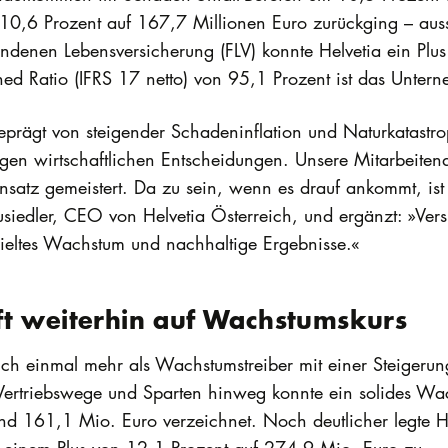
0,6 Prozent auf 167,7 Millionen Euro zurückging – auss
ndenen Lebensversicherung (FLV) konnte Helvetia ein Plu
ed Ratio (IFRS 17 netto) von 95,1 Prozent ist das Untern
prägt von steigender Schadeninflation und Naturkatastro
en wirtschaftlichen Entscheidungen. Unsere Mitarbeitend
insatz gemeistert. Da zu sein, wenn es drauf ankommt, ist
usiedler, CEO von Helvetia Österreich, und ergänzt: »Versi
ieltes Wachstum und nachhaltige Ergebnisse.«
ft weiterhin auf Wachstumskurs
ich einmal mehr als Wachstumstreiber mit einer Steigerun
Vertriebswege und Sparten hinweg konnte ein solides Wa
d 161,1 Mio. Euro verzeichnet. Noch deutlicher legte H