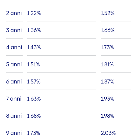
2 anni
1.22
%
1.52
%
3 anni
1.36
%
1.66
%
4 anni
1.43
%
1.73
%
5 anni
1.51
%
1.81
%
6 anni
1.57
%
1.87
%
7 anni
1.63
%
1.93
%
8 anni
1.68
%
1.98
%
9 anni
1.73
%
2.03
%