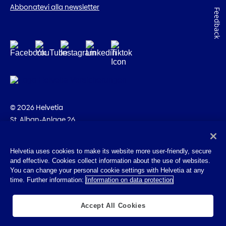
Abbonatevi alla newsletter
Feedback
© 2026 Helvetia
St. Alban-Anlage 26
CH-4002 Basilea
+41 58 280 10 00
Helvetia uses cookies to make its website more user-friendly, secure
and effective. Cookies collect information about the use of websites.
Impressum
You can change your personal cookie settings with Helvetia at any
Disposizioni giuridiche
time. Further information:
Information on data protection
Protezione dei dati
Cookies
Accept All Cookies