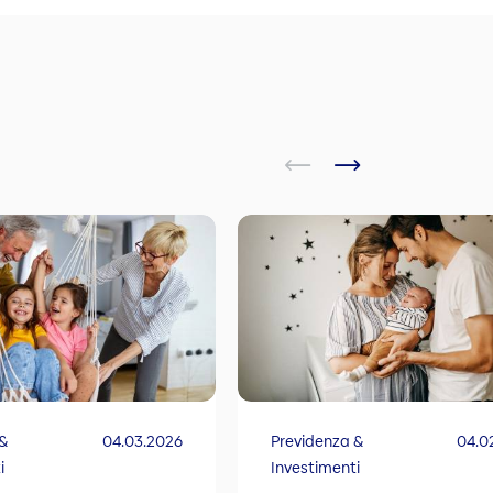
 &
04.03.2026
Previdenza &
04.0
i
Investimenti