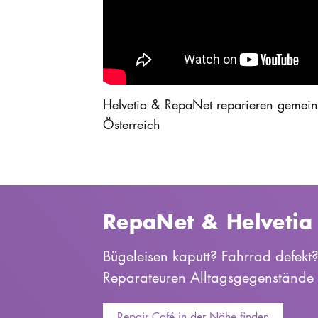
Helvetia & RepaNet reparieren gemeins
Österreich
RepaNet & Helvetia
Bügeleisen kaputt? Fahrrad defekt
Reparateuren Alltagsgegenstände
Repair Café in der Nähe finden