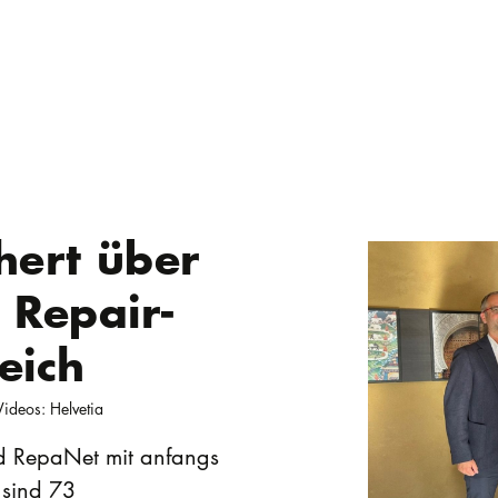
hert über
r Repair-
eich
ideos: Helvetia
nd RepaNet mit anfangs
 sind 73