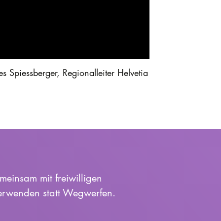
 Spiessberger, Regionalleiter Helvetia
meinsam mit freiwilligen
erwenden statt Wegwerfen.