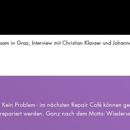
am in Graz, Interview mit Christian Klavzer und Johannes
? Kein Problem - im nächsten Repair Café können ge
 repariert werden. Ganz nach dem Motto: Wiederv