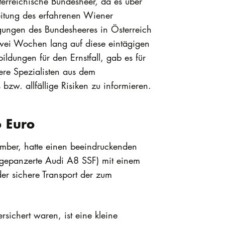
erreichische Bundesheer, da es über
Leitung des erfahrenen Wiener
egungen des Bundesheeres in Österreich
zwei Wochen lang auf diese eintägigen
ildungen für den Ernstfall, gab es für
ere Spezialisten aus dem
s bzw. allfällige Risiken zu informieren.
o Euro
ember, hatte einen beeindruckenden
gepanzerte Audi A8 SSF) mit einem
r sichere Transport der zum
sichert waren, ist eine kleine