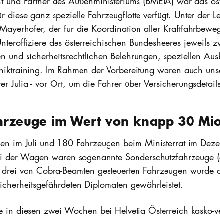
t und Partner des Außenministeriums (BMEIA) war das öst
ür diese ganz spezielle Fahrzeugflotte verfügt. Unter der 
Mayerhofer, der für die Koordination aller Kraftfahrbew
teroffiziere des österreichischen Bundesheeres jeweils 
n und sicherheitsrechtlichen Belehrungen, speziellen Ausb
chniktraining. Im Rahmen der Vorbereitung waren auch uns
ter Julia - vor Ort, um die Fahrer über Versicherungsdetail
ahrzeuge im Wert von knapp 30 Mi
gen im Juli und 180 Fahrzeugen beim Ministerrat im Dez
ei der Wagen waren sogenannte Sonderschutzfahrzeuge (
drei von Cobra-Beamten gesteuerten Fahrzeugen wurde de
icherheitsgefährdeten Diplomaten gewährleistet.
 in diesen zwei Wochen bei Helvetia Österreich kasko-ver