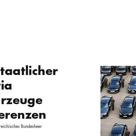
taatlicher
tia
hrzeuge
erenzen
reichisches Bundesheer