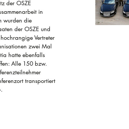
itz der OSZE
Zusammenarbeit in
n wurden die
taaten der OSZE und
hochrangige Vertreter
anisationen zwei Mal
ia hatte ebenfalls
ffen: Alle 150 bzw.
ferenzteilnehmer
erenzort transportiert
.