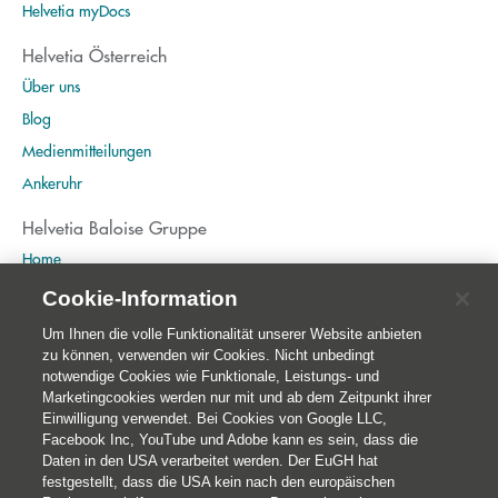
Helvetia myDocs
Helvetia Österreich
Über uns
Blog
Medienmitteilungen
Ankeruhr
Helvetia Baloise Gruppe
Home
Publikationen
Cookie-Information
Nachhaltigkeit
Um Ihnen die volle Funktionalität unserer Website anbieten
zu können, verwenden wir Cookies. Nicht unbedingt
notwendige Cookies wie Funktionale, Leistungs- und
Marketingcookies werden nur mit und ab dem Zeitpunkt ihrer
Einwilligung verwendet. Bei Cookies von Google LLC,
Facebook Inc, YouTube und Adobe kann es sein, dass die
Daten in den USA verarbeitet werden. Der EuGH hat
festgestellt, dass die USA kein nach den europäischen