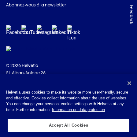
Abonnez-vous à la newsletter
Feedback
© 2026 Helvetia
St. Alban-Anlage 26
CH-4002 Bâle
+41 58 280 10 00
Helvetia uses cookies to make its website more user-friendly, secure
and effective. Cookies collect information about the use of websites.
Impressum
You can change your personal cookie settings with Helvetia at any
Indications juridiques
time. Further information:
Information on data protection
Protection des données
Cookies
Accept All Cookies