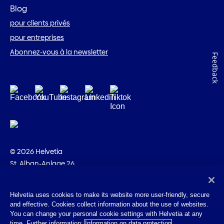
Blog
pour clients privés
pour entreprises
Abonnez-vous à la newsletter
Feedback
© 2026 Helvetia
St. Alban-Anlage 26
CH-4002 Bâle
+41 58 280 10 00
Helvetia uses cookies to make its website more user-friendly, secure
and effective. Cookies collect information about the use of websites.
Impressum
You can change your personal cookie settings with Helvetia at any
Indications juridiques
time. Further information:
Information on data protection