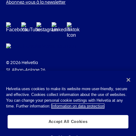
Abonnez-vous à la newsletter
© 2026 Helvetia
St. Alban-Anlage 26
CH-4002 Bâle
+41 58 280 10 00
Helvetia uses cookies to make its website more user-friendly, secure
and effective. Cookies collect information about the use of websites.
Impressum
You can change your personal cookie settings with Helvetia at any
Indications juridiques
time. Further information:
Information on data protection
Protection des données
Cookies
Accept All Cookies
Table des matières