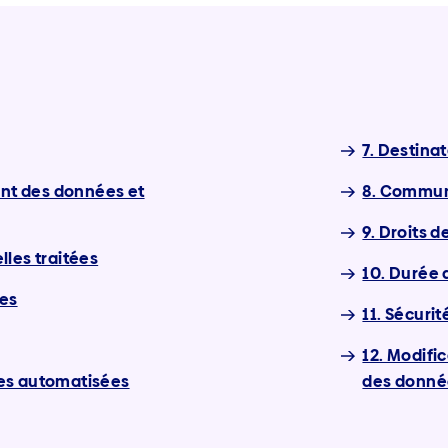
7. Destina
ent des données et
8. Communi
9. Droits 
les traitées
10. Durée 
ées
11. Sécuri
12. Modifi
lles automatisées
des donné