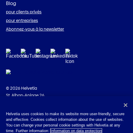
Blog
pour clients privés
pour entreprises
Abonnez-vous à la newsletter
© 2026 Helvetia
St. Alban-Anlage 26
CH-4002 Bâle
+41 58 280 10 00
Helvetia uses cookies to make its website more user-friendly, secure
and effective. Cookies collect information about the use of websites.
Impressum
You can change your personal cookie settings with Helvetia at any
Indications juridiques
time. Further information:
Information on data protection