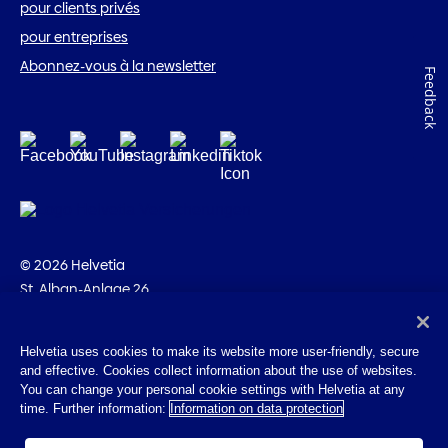
pour clients privés
pour entreprises
Abonnez-vous à la newsletter
Feedback
© 2026 Helvetia
St. Alban-Anlage 26
CH-4002 Bâle
+41 58 280 10 00
Helvetia uses cookies to make its website more user-friendly, secure
and effective. Cookies collect information about the use of websites.
Impressum
You can change your personal cookie settings with Helvetia at any
Indications juridiques
time. Further information:
Information on data protection
Protection des données