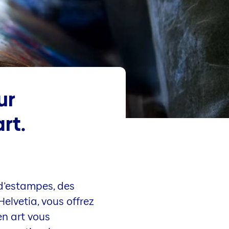
ur
rt.
, d’estampes, des
elvetia, vous offrez
en art vous