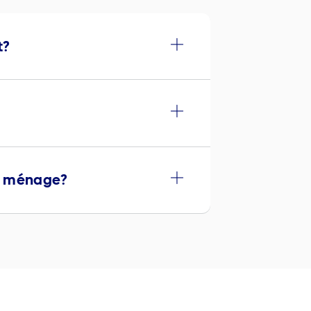
t?
du ménage?