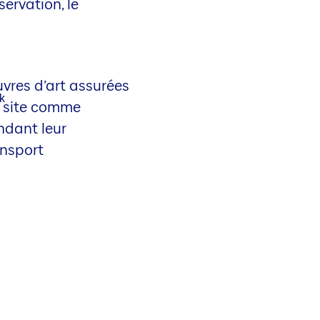
servation, le
vres d’art assurées
r site comme
ndant leur
ansport