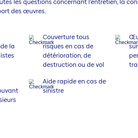
utes les questions concernant l’entretien, la con
port des œuvres.
Couverture tous
Œu
 de la
risques en cas de
su
istes
détérioration, de
pe
destruction ou de vol
tr
Aide rapide en cas de
ouvant
sinistre
sieurs
s