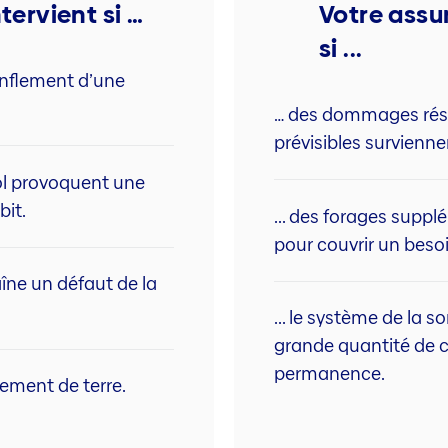
tervient si …
Votre assu
si ...
onflement d’une
… des dommages résu
prévisibles survienne
l provoquent une
bit.
... des forages supp
pour couvrir un beso
aîne un défaut de la
... le système de la 
grande quantité de c
permanence.
lement de terre.