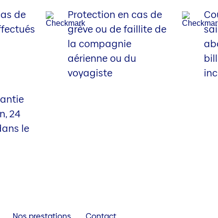
cas de
Protection en cas de
Co
ffectués
grève ou de faillite de
sai
la compagnie
ab
aérienne ou du
bil
voyagiste
inc
antie
n, 24
dans le
Nos prestations
Contact