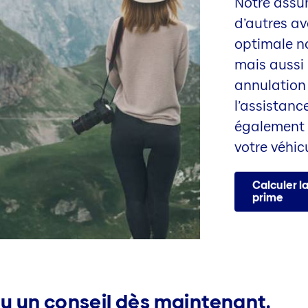
Notre assu
d’autres a
optimale n
mais aussi
annulation
l’assistan
également 
votre véhic
Calculer l
prime
u un conseil dès maintenant.