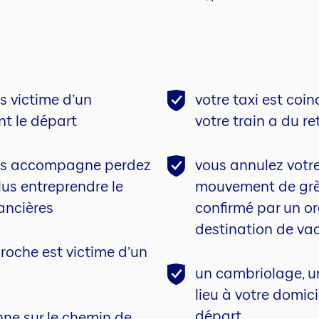
 victime d’un
votre taxi est coi
t le départ
votre train a du re
ous accompagne perdez
vous annulez votr
lus entreprendre le
mouvement de grèv
ancières
confirmé par un or
destination de va
roche est victime d’un
un cambriolage, u
lieu à votre domic
départ
ne sur le chemin de