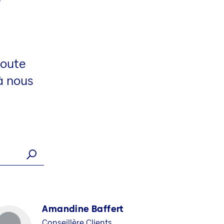
toute
 à nous
Amandine Baffert
Conseillère Clients