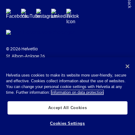
© 2026 Helvetia
St. Alban-Anlage 26
CH-4002 Bâle
+41 58 280 10 00
Helvetia uses cookies to make its website more user-friendly, secure
and effective. Cookies collect information about the use of websites.
Impressum
You can change your personal cookie settings with Helvetia at any
Indications juridiques
time. Further information:
Information on data protection
Protection des données
Cookies
Accept All Cookies
Cookies Settings