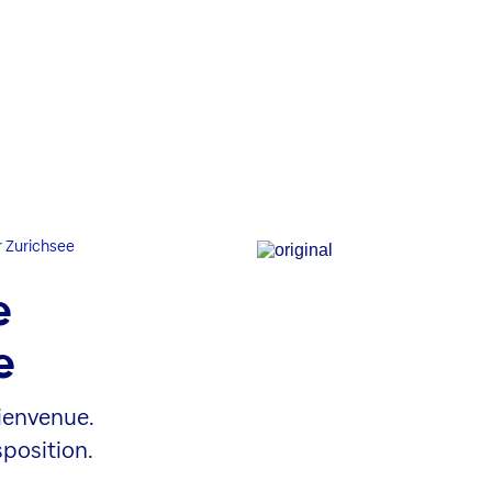
 Zurichsee
e
e
ienvenue.
position.