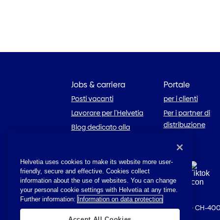
Jobs & carriera
Portale
Posti vacanti
per i clienti
Lavorare per l’Helvetia
Per i partner di
distribuzione
Blog dedicato alla
carriera
Helvetia uses cookies to make its website more user-
friendly, secure and effective. Cookies collect
information about the use of websites. You can change
your personal cookie settings with Helvetia at any time.
Further information:
Information on data protection
© 2026 Helvetia
·
St. Alban-Anlage 26
·
CH-400
Accept All Cookies