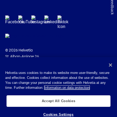
Feedback
© 2026 Helvetia
St. Alban-Anlage 26
CH-4002 Basilea
+41 58 280 10 00
Helvetia uses cookies to make its website more user-friendly, secure
and effective. Cookies collect information about the use of websites.
Impressum
You can change your personal cookie settings with Helvetia at any
Disposizioni giuridiche
time. Further information:
Information on data protection
Protezione dei dati
Cookies
Accept All Cookies
Cookies Settings