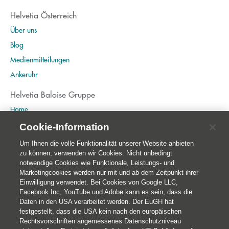
Helvetia Österreich
Über uns
Blog
Medienmitteilungen
Ankeruhr
Helvetia Baloise Gruppe
Home
Publikationen
Cookie-Information
Nachhaltigkeit
Um Ihnen die volle Funktionalität unserer Website anbieten
zu können, verwenden wir Cookies. Nicht unbedingt
notwendige Cookies wie Funktionale, Leistungs- und
Marketingcookies werden nur mit und ab dem Zeitpunkt ihrer
Einwilligung verwendet. Bei Cookies von Google LLC,
Facebook Inc, YouTube und Adobe kann es sein, dass die
Daten in den USA verarbeitet werden. Der EuGH hat
festgestellt, dass die USA kein nach den europäischen
Rechtsvorschriften angemessenes Datenschutzniveau