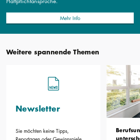
Haftpflichtansprüche.
Mehr Info
Weitere spannende Themen
Newsletter
Berufsun
Sie möchten keine Tipps,
untersch
Reportagen oder Gewinnspiele