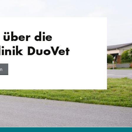
 über die
linik DuoVet
en