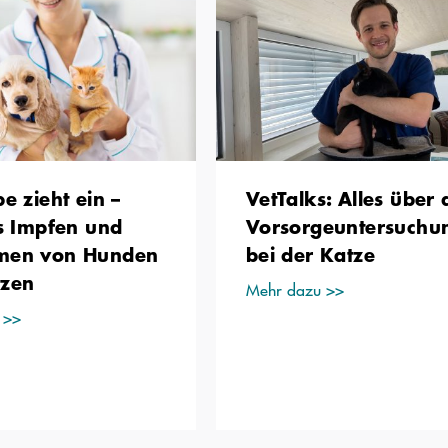
e zieht ein –
VetTalks: Alles über 
es Impfen und
Vorsorgeuntersuchu
men von Hunden
bei der Katze
tzen
Mehr dazu >>
 >>