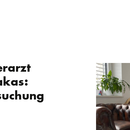
erarzt
akas:
suchung