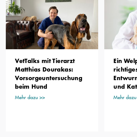
VetTalks mit Tierarzt
Ein Welp
Matthias Dourakas:
richtig
Vorsorge­untersuchung
Entwur
beim Hund
und Ka
Mehr dazu >>
Mehr dazu