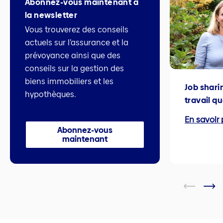
Abonnez-vous maintenant à
la newsletter
Vous trouverez des conseils
actuels sur l’assurance et la
prévoyance ainsi que des
conseils sur la gestion des
biens immobiliers et les
Job shari
hypothèques.
travail q
En savoir 
Abonnez-vous
maintenant