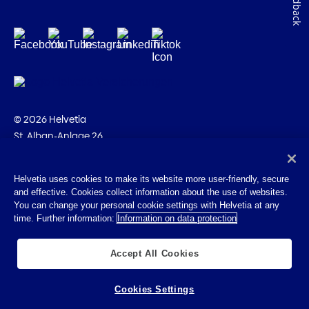
Feedback
© 2026 Helvetia
St. Alban-Anlage 26
CH-4002 Bâle
+41 58 280 10 00
Helvetia uses cookies to make its website more user-friendly, secure
and effective. Cookies collect information about the use of websites.
Impressum
You can change your personal cookie settings with Helvetia at any
Indications juridiques
time. Further information:
Information on data protection
Protection des données
Cookies
Accept All Cookies
Cookies Settings