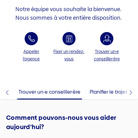
Notre équipe vous souhaite la bienvenue.
Nous sommes à votre entière disposition.
Appeler
Fixer un rendez-
Trouver un·e
l’agence
vous
conseiller·ère
tact
Trouver un·e conseiller·ère
Planifier le trajet
Comment pouvons-nous vous aider
aujourd’hui?