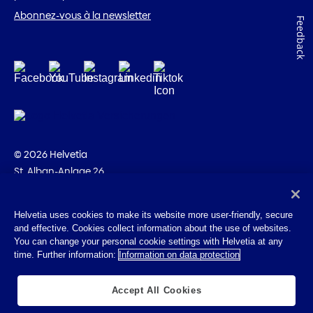
Abonnez-vous à la newsletter
Feedback
© 2026 Helvetia
St. Alban-Anlage 26
CH-4002 Bâle
+41 58 280 10 00
Helvetia uses cookies to make its website more user-friendly, secure
and effective. Cookies collect information about the use of websites.
Impressum
You can change your personal cookie settings with Helvetia at any
Indications juridiques
time. Further information:
Information on data protection
Protection des données
Cookies
Accept All Cookies