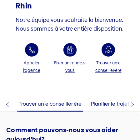
Rhin
Notre équipe vous souhaite la bienvenue.
Nous sommes à votre entière disposition.
Appeler
Fixer un rendez-
Trouver un·e
l’agence
vous
conseiller·ère
tact
Trouver un·e conseiller·ère
Planifier le trajet
Comment pouvons-nous vous aider
aujourd’hui?