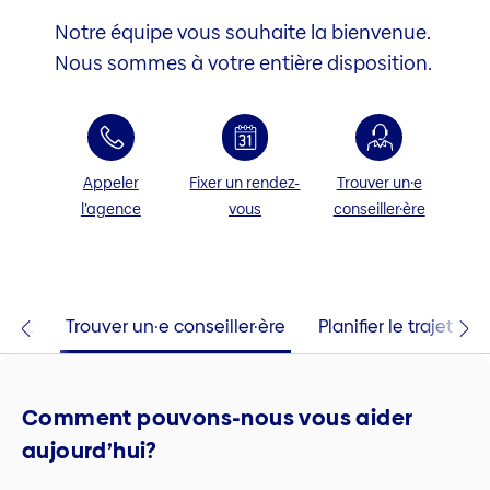
Notre équipe vous souhaite la bienvenue.
Nous sommes à votre entière disposition.
Appeler
Fixer un rendez-
Trouver un·e
l’agence
vous
conseiller·ère
tact
Trouver un·e conseiller·ère
Planifier le trajet
Comment pouvons-nous vous aider
aujourd’hui?