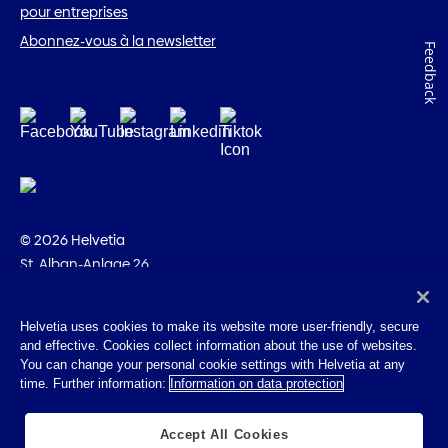
pour entreprises
Abonnez-vous à la newsletter
Feedback
© 2026 Helvetia
St. Alban-Anlage 26
CH-4002 Bâle
+41 58 280 10 00
Helvetia uses cookies to make its website more user-friendly, secure
and effective. Cookies collect information about the use of websites.
Impressum
You can change your personal cookie settings with Helvetia at any
Indications juridiques
time. Further information:
Information on data protection
Protection des données
Cookies
Accept All Cookies