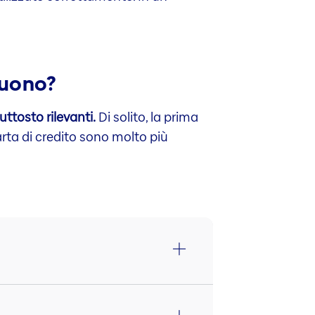
nguono?
uttosto rilevanti.
Di solito, la prima
arta di credito sono molto più