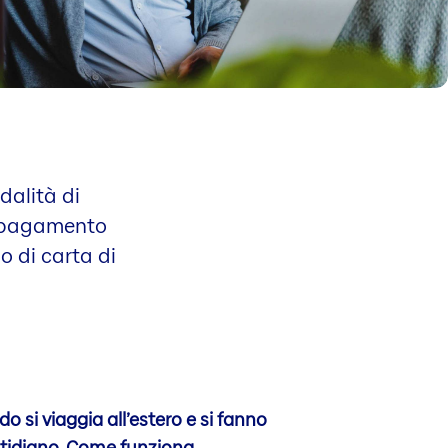
dalità di
l pagamento
o di carta di
si viaggia all’estero e si fanno
uotidiano. Come funziona