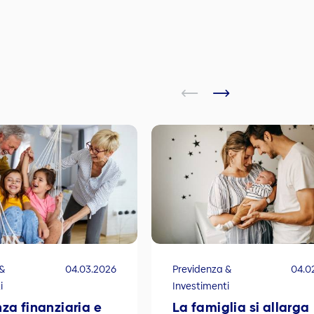
 &
04.03.2026
Previdenza &
04.0
i
Investimenti
za finanziaria e
La famiglia si allarga