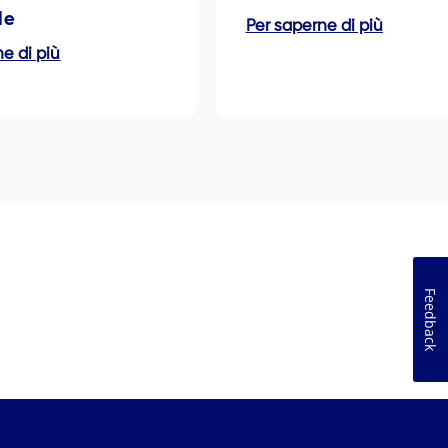
le
Per saperne di più
e di più
Feedback