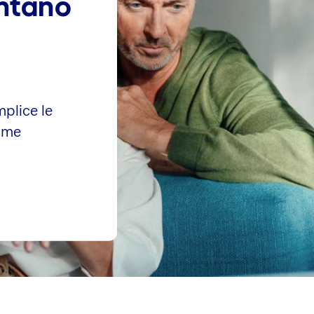
ntano
plice le
come