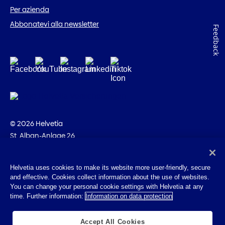
Per azienda
Abbonatevi alla newsletter
Feedback
© 2026 Helvetia
St. Alban-Anlage 26
CH-4002 Basilea
+41 58 280 10 00
Helvetia uses cookies to make its website more user-friendly, secure
and effective. Cookies collect information about the use of websites.
Impressum
You can change your personal cookie settings with Helvetia at any
Disposizioni giuridiche
time. Further information:
Information on data protection
Protezione dei dati
Cookies
Accept All Cookies